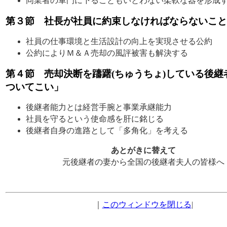
同業者の軍門に下ることもいとわない柔軟な器を形成
第３節 社長が社員に約束しなければならないこと
社員の仕事環境と生活設計の向上を実現させる公約
公約によりＭ＆Ａ売却の風評被害も解決する
第４節 売却決断を躊躇(ちゅうちょ)している後継
ついてこい」
後継者能力とは経営手腕と事業承継能力
社員を守るという使命感を肝に銘じる
後継者自身の進路として「多角化」を考える
あとがきに替えて
元後継者の妻から全国の後継者夫人の皆様へ
｜
このウィンドウを閉じる
|