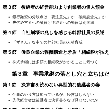
第３節 後継者の経営能力より創業者の個人預金
銀行融資の分岐点は「要注意先」か「破綻懸念先」か
先代経営者への融資と後継者への融資は別問題
第４節 自社崩壊の兆しを感じる幹部社員の反逆
「ずさん」な中での幹部社員の人材育成
第５節 優良企業の報酬構造と矛盾「相続税が払え
株式承継には多額の相続税がかかることに気づく
第３章 事業承継の落とし穴と立ちは
第１節 決算書を読めない典型的な後継者の姿
仕事のやり方は知っているが、経営はしらない
先代経営者は後継者に決算書をなぜ見せないのか