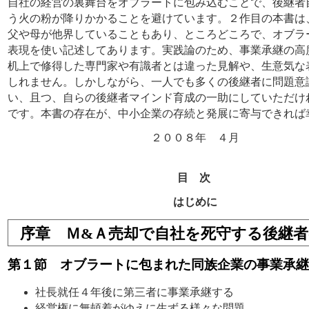
自社の経営の裏舞台をオブラートに包み込むことで、後継者
う火の粉が降りかかることを避けています。２作目の本書は
父や母が他界していることもあり、ところどころで、オブラ
表現を使い記述してあります。実践論のため、事業承継の高
机上で修得した専門家や有識者とは違った見解や、生意気な
しれません。しかしながら、一人でも多くの後継者に問題意
い、且つ、自らの後継者マインド育成の一助にしていただけ
です。本書の存在が、中小企業の存続と発展に寄与できれば
２００８年 ４月
目 次
はじめに
序章 Ｍ&Ａ売却で自社を死守する後継
第１節 オブラートに包まれた同族企業の事業承継
社長就任４年後に第三者に事業承継する
経営権に無頓着がゆえに生ずる様々な問題