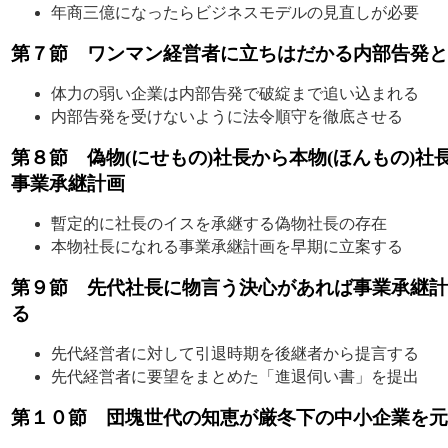
年商三億になったらビジネスモデルの見直しが必要
第７節 ワンマン経営者に立ちはだかる内部告発と
体力の弱い企業は内部告発で破綻まで追い込まれる
内部告発を受けないように法令順守を徹底させる
第８節 偽物(にせもの)社長から本物(ほんもの)社
事業承継計画
暫定的に社長のイスを承継する偽物社長の存在
本物社長になれる事業承継計画を早期に立案する
第９節 先代社長に物言う決心があれば事業承継計
る
先代経営者に対して引退時期を後継者から提言する
先代経営者に要望をまとめた「進退伺い書」を提出
第１０節 団塊世代の知恵が厳冬下の中小企業を元