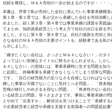
信頼を獲得し、Ｍ＆Ａ売却の一歩が始まるのですが・・・・
本書は、序章で私が売却した会社に潜んでいた事業承継構造
第１章・第２章では、私が父から承継した会社を売却決断し
めました。続く第３章・第４章では事業承継の課題を実践論
てまとめ、知的資産経営という考え方で自社の出口を探る手
ました。さらに第５章・第６章では、自社の進路を売却と決
さな会社のＭ＆Ａ売却の主要ポイントを、経験者である私の
ら示しました。
「継ぎたくない会社は、さっさとＭ＆Ａしなさい！」のタイ
よってはいい加減なタイトルに映るかもしれません。しかし
＆Ａしなさい」の意味には、事業承継時に生ずる問題を知ろ
に起因し、終極事業を承継できなくなってしまう切実な問題
です。「自己の経営能力の足りなさを自戒しなければならな
継した事業が天職でないことに気付くべき問題」、「将来相
営権が移行しやめざるを得ない問題」、「将来性のない会社
いる経営上の問題」等々さまざまです。事前に事業承継の問
とやめて「出直すか」、解決法を見つけることで「承継する
小企業経営者と経営や承継を支援する有識者への問題提起書