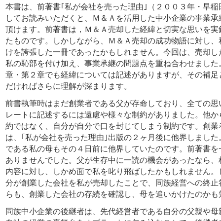
本書は、前著書｢私が会社を売った理由｣（２００３年・早稲
してお読みいただくと、Ｍ＆Ａを活用した中小企業の事業承
頂けます。前著書は，Ｍ＆Ａ売却した経緯と切実な思いを実
たものです。しかしながら、Ｍ＆Ａ売却の成功物語に対し、
けを誇張した一冊であったかもしれません。今回は、売却し
私の恥部を付け加え、事業承継の問題点を重ね合わせました
章・第２章でも経緯については記述がありますが、その補足
だければさらに理解が深まります。
前書執筆時はまだ創業者である父が存命しており、全ての思
レートに記述するには遠慮や様々な制約がありました。他か
約ではなく、自分が自分で口を封じてしまう制約です。創業
は、｢私が会社を売った理由｣出版の２ヶ月後に他界しました
である私の母もその４日前に他界していたのです。前著書を
ありませんでした。父が生存中に一読の機会があったなら、
内容に対し、しかめ面で私を叱り飛ばしたかもしれません。
分が創業した会社を私が売却したことで、同族経営への終止
らも、創業した会社の存続を確認し、母を追いかけたのかも
同族中小企業の後継者は、先代経営者である自分の父親や母