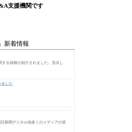
&A支援機関です
」新着情報