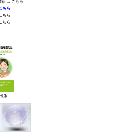
書籍 → こちら
こちら
 こちら
 こちら
月出版